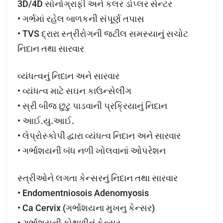
3D/4D સોનોગ્રાફી અને કલર ડોપ્લર સેન્ટર
• ગર્ભમાં રહેલ બાળકની સંપૂર્ણ તપાસ
• TVS દ્રારા સ્ત્રીરોગની જટીલ સમસ્યાનું સચોટ
નિદાન તથા સારવાર
વ્યંધત્વનું નિદાન અને સારવાર
• વ્યંધત્વ માટે સઘન કાઉન્સેલીંગ
• સ્રી બીજ છુટુ પાડવાની પ્રક્રિયાનું નિદાન
• આઈ.યુ.આઈ.
• લેપ્રોસ્કોપી દ્વારા વ્યંધત્વ નિદાન અને સારવાર
• ગર્ભાશયની બંધ નળી ખોલવાનાં ઓપરેશન
સ્ત્રીઓને લગતા કેન્સરનું નિદાન તથા સારવાર
• Endomentniosois Adenomyosis
• Ca Cervix (ગર્ભાશયના મુખનુ કેન્સર)
• ગર્ભાશયની કોથળીનું કેન્સર