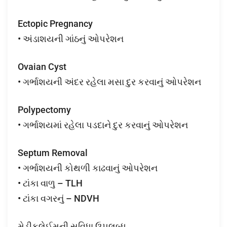
Ectopic Pregnancy
• અંડાશયની ગાંઠનું ઓપરેશન
Ovaian Cyst
• ગર્ભાશયની અંદર રહેલા મસા દુર કરવાનું ઓપરેશન
Polypectomy
• ગર્ભાશયમાં રહેલા પડદાને દુર કરવાનું ઓપરેશન
Septum Removal
• ગર્ભાશયની કોથળી કાઢવાનું ઓપરેશન
• ટાંકા વાળુ – TLH
• ટાંકા વગરનું – NDVH
મેડીકલેઈમની સુવિધા ઉપલબ્ધ