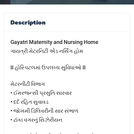
Description
Gayatri Maternity and Nursing Home
ગાયત્રી મેટરનિટી એંડ નર્સિંગ હોમ
II હોસ્પિટલમાં ઉપલબ્ધ સુવિધાઓ II
મેટરનીટી વિભાગ
• ઈમરજન્સી પ્રસુતિ સારવાર
• દર્દ રહિત સુવાવડ
• જોખમી ડિલિવરીની સાર સંભાળ
• ટાંકા વગરનું સિઝેરીયન